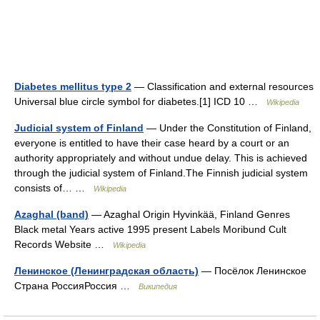
Diabetes mellitus type 2
— Classification and external resources
Universal blue circle symbol for diabetes.[1] ICD 10 …
Wikipedia
Judicial system of Finland
— Under the Constitution of Finland,
everyone is entitled to have their case heard by a court or an
authority appropriately and without undue delay. This is achieved
through the judicial system of Finland.The Finnish judicial system
consists of… …
Wikipedia
Azaghal (band)
— Azaghal Origin Hyvinkää, Finland Genres
Black metal Years active 1995 present Labels Moribund Cult
Records Website …
Wikipedia
Ленинское (Ленинградская область)
— Посёлок Ленинское
Страна РоссияРоссия …
Википедия