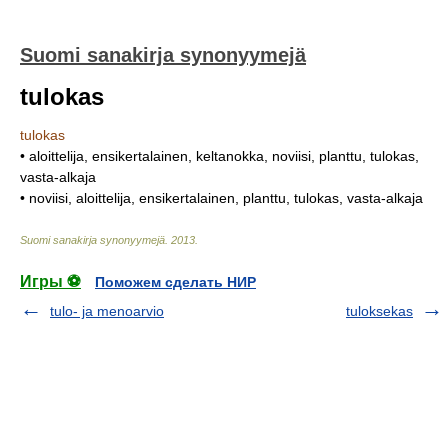
Suomi sanakirja synonyymejä
tulokas
tulokas
• aloittelija, ensikertalainen, keltanokka, noviisi, planttu, tulokas,
vasta-alkaja
• noviisi, aloittelija, ensikertalainen, planttu, tulokas, vasta-alkaja
Suomi sanakirja synonyymejä
.
2013
.
Игры ⚽
Поможем сделать НИР
tulo- ja menoarvio
tuloksekas